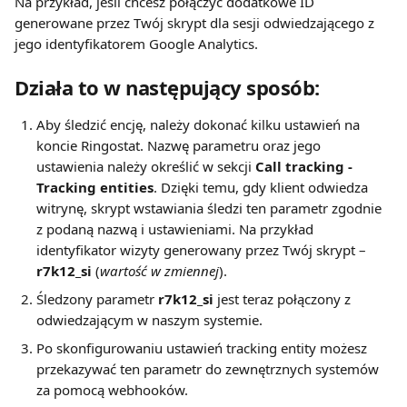
Na przykład, jeśli chcesz połączyć dodatkowe ID 
generowane przez Twój skrypt dla sesji odwiedzającego z 
jego identyfikatorem Google Analytics.
Działa to w następujący sposób:
Aby śledzić encję, należy dokonać kilku ustawień na 
koncie Ringostat. Nazwę parametru oraz jego 
ustawienia należy określić w sekcji 
Call tracking - 
Tracking entities
. Dzięki temu, gdy klient odwiedza 
witrynę, skrypt wstawiania śledzi ten parametr zgodnie 
z podaną nazwą i ustawieniami. Na przykład 
identyfikator wizyty generowany przez Twój skrypt – 
r7k12_si
 (
wartość w zmiennej
).
Śledzony parametr 
r7k12_si
 jest teraz połączony z 
odwiedzającym w naszym systemie.
Po skonfigurowaniu ustawień tracking entity możesz 
przekazywać ten parametr do zewnętrznych systemów 
za pomocą webhooków.