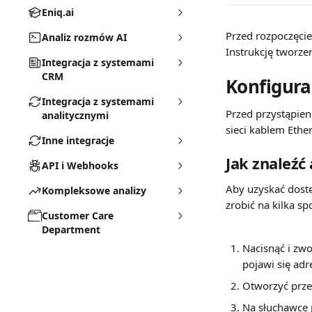
Eniq.ai
Przed rozpoczęcie
Analiz rozmów AI
Instrukcję tworze
Integracja z systemami
CRM
Konfigura
Integracja z systemami
Przed przystąpien
analitycznymi
sieci kablem Ethe
Inne integracje
Jak znaleźć
API i Webhooks
Aby uzyskać dostę
Kompleksowe analizy
zrobić na kilka s
Customer Care
Department
Nacisnąć i zwo
pojawi się adr
Otworzyć prze
Na słuchawce 