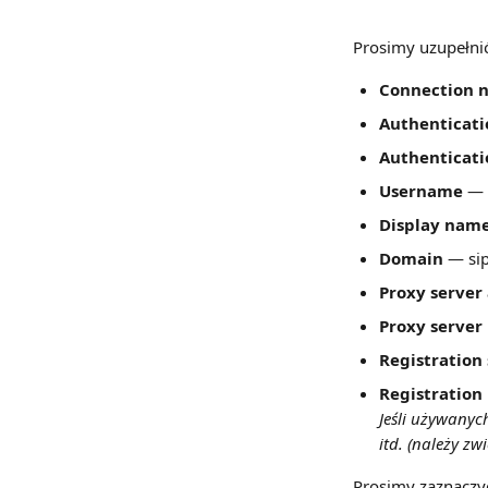
Prosimy uzupełnić
Connection 
Authenticat
Authenticati
Username
 — 
Display nam
Domain
 — si
Proxy server
Proxy server
Registration
Registration
Jeśli używanyc
itd. (należy z
Prosimy zaznaczy