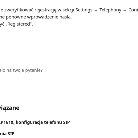
e zweryfikować rejestrację w sekcji Settings → Telephony → Con
zne ponowne wprowadzenie hasła.
yć „Registered".
ało na twoje pytanie?
wiązane
1610, konfiguracja telefonu SIP
nia SIP