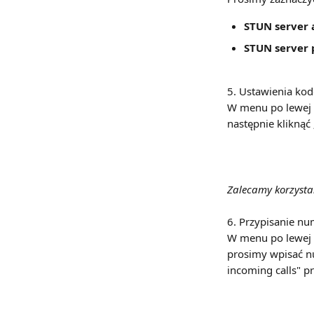
STUN
server 
STUN
server 
5. Ustawienia ko
W menu po lewej s
następnie kliknąć
Zalecamy korzysta
6. Przypisanie nu
W menu po lewej 
prosimy wpisać nu
incoming calls" p