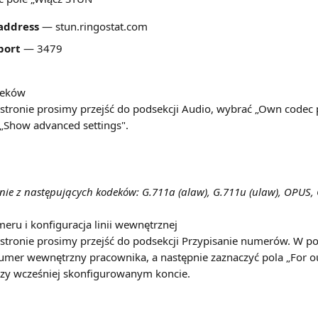
address
 — stun.ringostat.com
port
 — 3479
deków
tronie prosimy przejść do podsekcji Audio, wybrać „Own codec p
 „Show advanced settings".
nie z następujących kodeków: G.711a (alaw), G.711u (ulaw), OPUS,
meru i konfiguracja linii wewnętrznej
stronie prosimy przejść do podsekcji Przypisanie numerów. W po
mer wewnętrzny pracownika, a następnie zaznaczyć pola „For out
rzy wcześniej skonfigurowanym koncie.