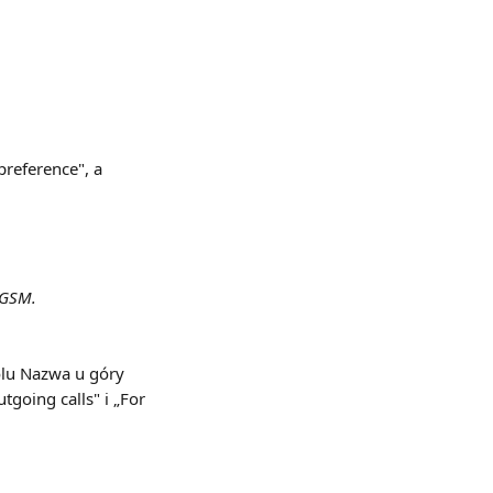
reference", a 
 GSM.
lu Nazwa u góry 
going calls" i „For 