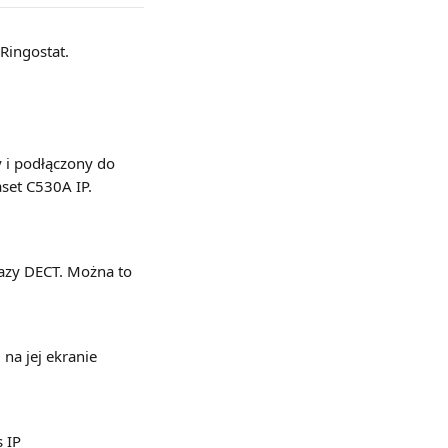
Ringostat. 
y i podłączony do 
aset C530A IP.
azy DECT. Można to 
na jej ekranie 
 IP