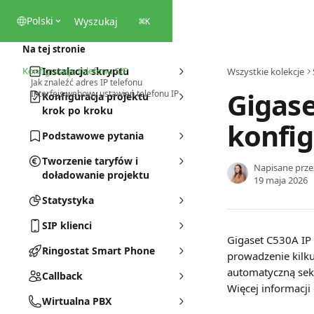
Przejdź do głównej zawartości
Polski
Wyszukaj
⌘
K
Na tej stronie
Konfiguracja telefonu SIP
Instalacja skryptu
Wszystkie kolekcje
Jak znaleźć adres IP telefonu
Gigase
Interfejs webowy ustawień telefonu IP
Konfiguracja projektu
krok po kroku
konfig
Podstawowe pytania
Tworzenie taryfów i
Napisane prz
doładowanie projektu
19 maja 2026
Statystyka
SIP klienci
Gigaset C530A IP t
Ringostat Smart Phone
prowadzenie kilku
automatyczną sek
Callback
Więcej informacji
Wirtualna PBX