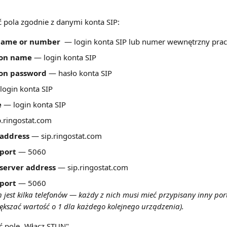
 pola zgodnie z danymi konta SIP:
name or number
  — login konta SIP lub numer wewnętrzny pra
ion name
 — login konta SIP
on password 
— hasło konta SIP
login konta SIP
e
 — login konta SIP
p.ringostat.com
 address
 — sip.ringostat.com
 port
 — 5060
 server address
 — sip.ringostat.com
 port
 — 5060
h jest kilka telefonów — każdy z nich musi mieć przypisany inny por
większać wartość o 1 dla każdego kolejnego urządzenia).
ć pole „Włącz STUN"