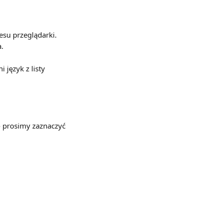
esu przeglądarki. 
a.
język z listy 
e
 prosimy zaznaczyć 