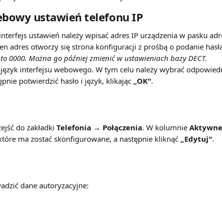
ebowy ustawień telefonu IP
interfejs ustawień należy wpisać adres IP urządzenia w pasku adr
ten adres otworzy się strona konfiguracji z prośbą o podanie hasł
to 0000. Można go później zmienić w ustawieniach bazy DECT.
język interfejsu webowego. W tym celu należy wybrać odpowiedni 
ępnie potwierdzić hasło i język, klikając 
„OK"
.
zejść do zakładki 
Telefonia → Połączenia
. W kolumnie 
Aktywn
które ma zostać skonfigurowane, a następnie kliknąć 
„Edytuj"
.
adzić dane autoryzacyjne: