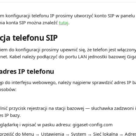
m konfiguracji telefonu IP prosimy utworzyć konto SIP w panelu 
nia konta SIP można znaleźć 
tutaj
.
cja telefonu SIP
iem do konfiguracji prosimy upewnić się, że telefon jest włączon
rnet. Kabel należy podłączyć do portu LAN jednostki bazowej Gig
 adres IP telefonu
p do interfejsu webowego, należy najpierw sprawdzić adres IP b
posobów:
lnić przycisk rejestracji na stacji bazowej — słuchawka zadzwoni i 
es IP bazy.
glądarkę i wpisać w pasku adresu: gigaset-config.com
przejść do Menu → Ustawienia → System → Sieć lokalna → Adres