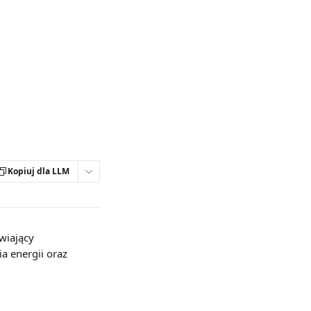
Kopiuj dla LLM
wiający 
 energii oraz 