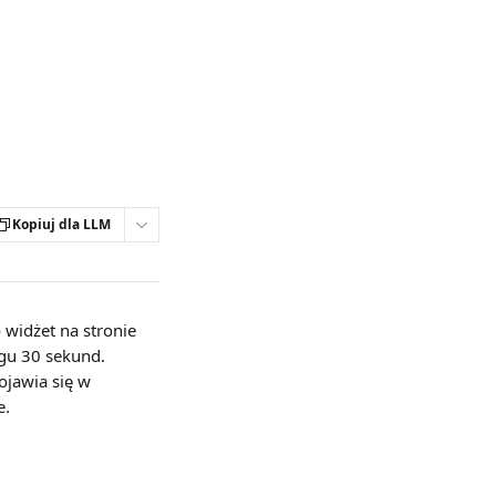
Kopiuj dla LLM
widżet na stronie 
ągu 30 sekund. 
ojawia się w 
e.