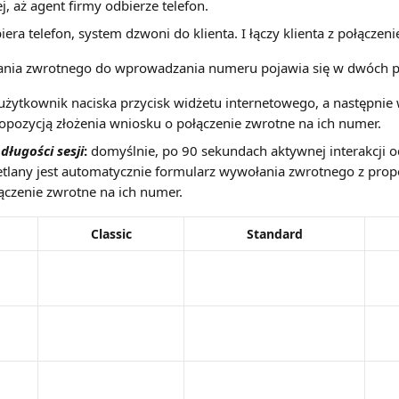
lej, aż agent firmy odbierze telefon.
era telefon, system dzwoni do klienta. I łączy klienta z połącze
nia zwrotnego do wprowadzania numeru pojawia się w dwóch p
 użytkownik naciska przycisk widżetu internetowego, a następnie 
opozycją złożenia wniosku o połączenie zwrotne na ich numer.
długości sesji
:
 domyślnie, po 90 sekundach aktywnej interakcji 
etlany jest automatycznie formularz wywołania zwrotnego z propo
ączenie zwrotne na ich numer.
Classic
Standard