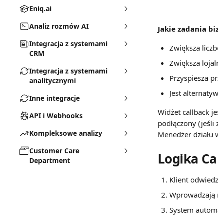
Eniq.ai
Analiz rozmów AI
Jakie zadania b
Integracja z systemami
Zwiększa licz
CRM
Zwiększa lojal
Integracja z systemami
Przyspiesza pr
analitycznymi
Jest alternat
Inne integracje
Widżet callback j
API i Webhooks
podłączony (jeśli
Kompleksowe analizy
Menedżer działu w
Customer Care
Logika Ca
Department
Klient odwiedz
Wprowadzają n
System automat