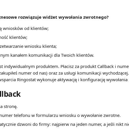
iznesowe rozwiązuje widżet wywołania zwrotnego?
bę wniosków od klientów;
ność klientów;
zetwarzanie wniosku klienta;
ywnym kanałem komunikacji dla Twoich klientów.
est indywidualnym produktem. Płacisz za produkt Callback i numer
 zakupiłeś numer od nas) oraz za usługi komunikacji wychodzącej.
sparcia Ringostat wykonuje aktywację i konfigurację wywołania
llback
a stronę.
umer telefonu w formularzu wniosku o wywołanie zwrotne.
ycznie dzwoni do firmy: najpierw na jeden numer, a jeśli nikt nie