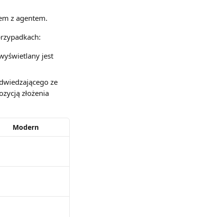
niem z agentem.
rzypadkach:
wyświetlany jest 
odwiedzającego ze 
zycją złożenia 
Modern