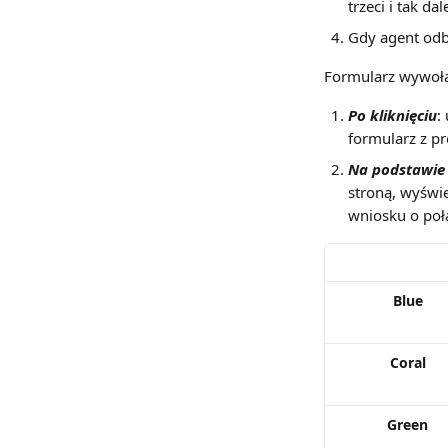
trzeci i tak da
Gdy agent odbi
Formularz wywoła
Po kliknięciu
:
formularz z pr
Na podstawie 
stroną, wyświ
wniosku o poł
Blue
Coral
Green