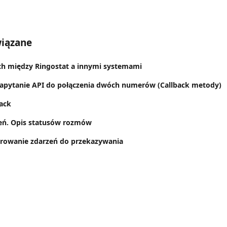
wiązane
ch między Ringostat a innymi systemami
Zapytanie API do połączenia dwóch numerów (Callback metody)
ack
zeń. Opis statusów rozmów
iltrowanie zdarzeń do przekazywania