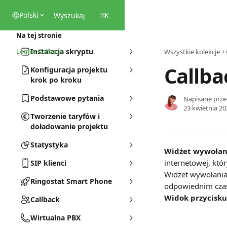
Przejdź do głównej zawartości
Polski
Wyszukaj
⌘
K
Na tej stronie
Logika Callback
Instalacja skryptu
Wszystkie kolekcje
Callba
Konfiguracja projektu
krok po kroku
Podstawowe pytania
Napisane prz
23 kwietnia 20
Tworzenie taryfów i
doładowanie projektu
Statystyka
Widżet wywołani
internetowej, któ
SIP klienci
Widżet wywołania 
Ringostat Smart Phone
odpowiednim czasi
Widok przycisku
Callback
Wirtualna PBX