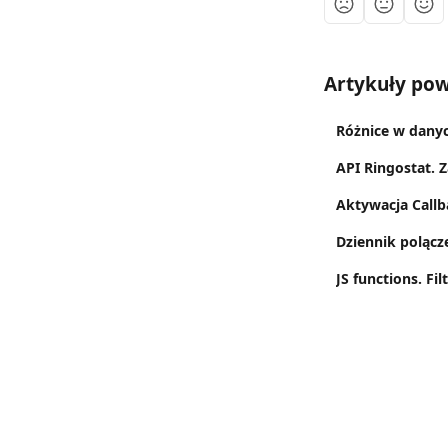
Artykuły po
Różnice w dany
API Ringostat. 
Aktywacja Callb
Dziennik poląc
JS functions. F