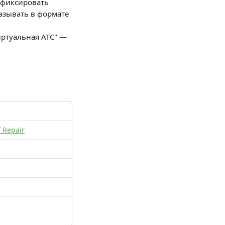
афиксировать 
азывать в формате 
иртуальная АТС" — 
f Repair