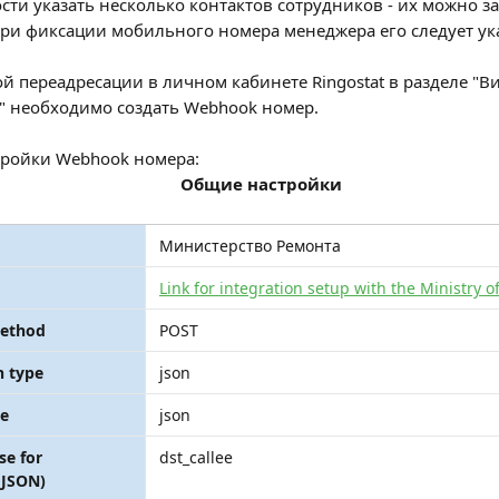
ти указать несколько контактов сотрудников - их можно з
При фиксации мобильного номера менеджера его следует ук
й переадресации в личном кабинете Ringostat в разделе "В
" необходимо создать Webhook номер.
тройки Webhook номера:
Общие настройки
Министерство Ремонта
Link for integration setup with the Ministry o
method
POST
n type
json
pe
json
e for 
dst_callee
 JSON)