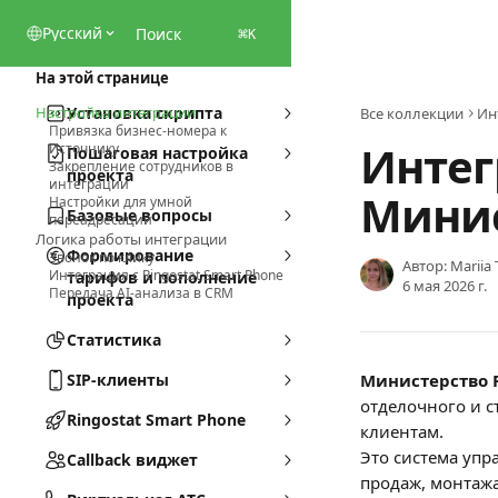
К основному содержимому
Pусский
Поиск
⌘
K
На этой странице
Настройка интеграции
Установка скрипта
Все коллекции
Ин
Привязка бизнес-номера к
Интег
Источнику
Пошаговая настройка
Закрепление сотрудников в
проекта
интеграции
Минис
Настройки для умной
Базовые вопросы
переадресации
Логика работы интеграции
Формирование
Звонок по клику
Автор:
Mariia 
Интеграция с Ringostat Smart Phone
тарифов и пополнение
6 мая 2026 г.
Передача AI-анализа в CRM
проекта
Статистика
SIP-клиенты
Министерство 
отделочного и с
Ringostat Smart Phone
клиентам.
Это система упр
Callback виджет
продаж, монтажа