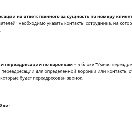
есации на ответственного за сущность по номеру клиен
ателей" необходимо указать контакты сотрудника, на кото
.
ки переадресации по воронкам
 – в блоке "Умная переадре
ы переадресации для определенной воронки или контакты о
 которые будет переадресован звонок.
йки: