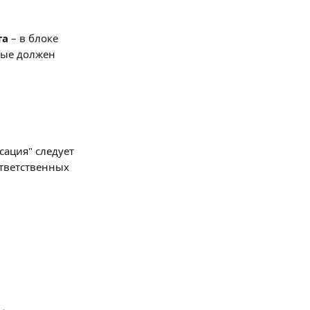
та
 – в блоке 
рые должен 
сация" следует 
тветственных 