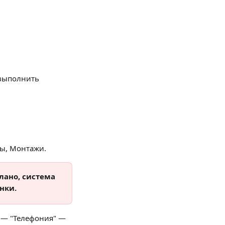
выполнить 
ры, Монтажи.
лано, система 
нки.
 — "Телефония" — 