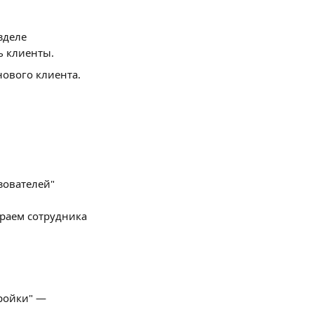
зделе 
ь клиенты.
нового клиента.
зователей" 
раем сотрудника 