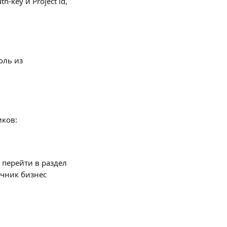
key и Project id, 
оль из 
иков:
перейти в раздел 
очник бизнес 