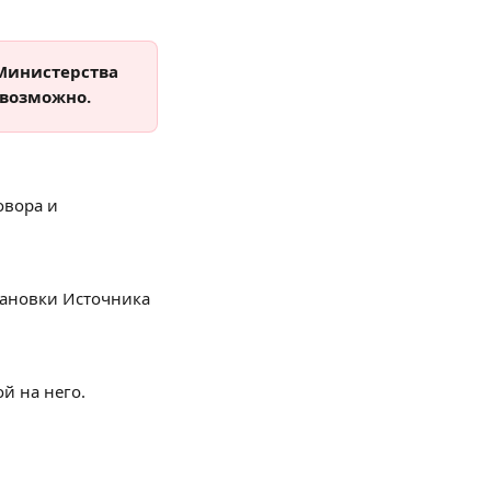
 Министерства 
евозможно.
овора и 
тановки Источника 
й на него.