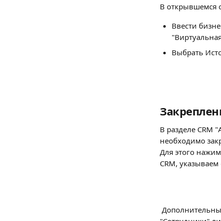
В открывшемся 
Ввести бизне
"Виртуальная
Выбрать Исто
Закреплен
В разделе CRM "
необходимо закр
Для этого нажим
CRM, указываем
 Дополнительный номер сотрудника можно увидеть в разделе "Общие настройки" — 