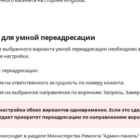
чного кабинета на стороне Ringostat.
 для умной переадресации
от выбранного варианта умной переадресации необходимо 
е настройки.
 переадресации:
я на ответственного за сущность по номеру клиента;
я на выбранное направление по воронкам: Запросы, Заме
настройка обоих вариантов одновременно. Если это сде
тдает приоритет переадресации по направлениям воро
роисходят в разделе Министерства Ремонта "Админ-панель"