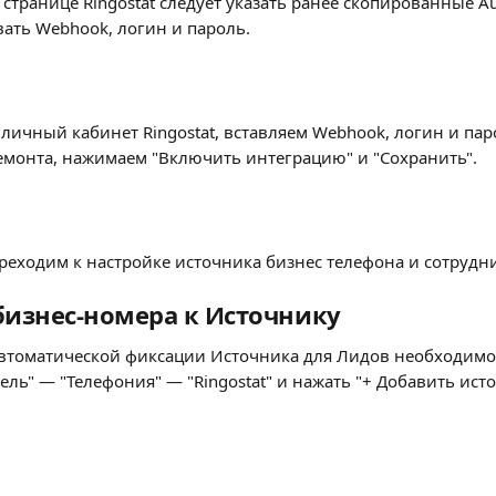
транице Ringostat следует указать ранее скопированные Auth-
вать Webhook, логин и пароль.
личный кабинет Ringostat, вставляем Webhook, логин и пар
емонта, нажимаем "Включить интеграцию" и "Сохранить".
ереходим к настройке источника бизнес телефона и сотрудн
бизнес-номера к Источнику
втоматической фиксации Источника для Лидов необходимо 
ль" — "Телефония" — "Ringostat" и нажать "+ Добавить ист