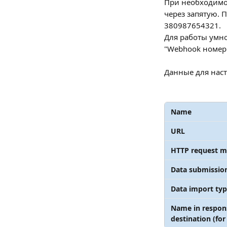
При необходимос
через запятую. 
380987654321.
Для работы умно
"Webhook номер
Данные для нас
Name
URL
HTTP request 
Data submissio
Data import ty
Name in respons
destination (for