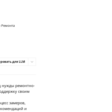
м Ремонта
ровать для LLM
д нужды ремонтно-
поддержку своим 
цесс замеров, 
екомендаций и 