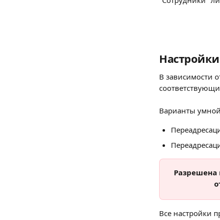
"Сотрудники" ли
Настройки
В зависимости 
соответствующи
Варианты умной
Переадресаци
Переадресаци
Разрешена 
о
Все настройки п