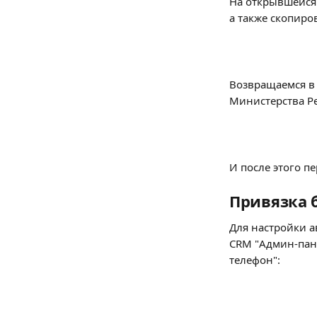
На открывшейся с
а также скопиро
Возвращаемся в 
Министерства Р
И после этого п
Привязка 
Для настройки а
CRM "Админ-пане
телефон":