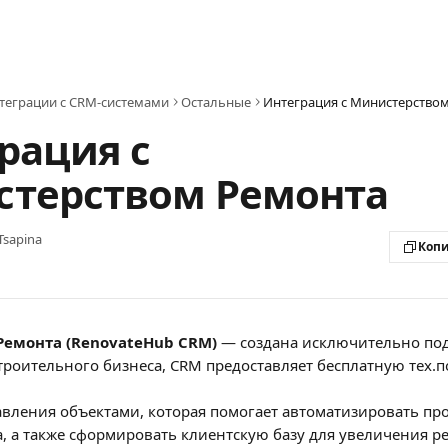
теграции с CRM-системами
Остальные
Интеграция с Министерство
рация с
терством Ремонта
Tsapina
Копи
Ремонта (RenovateHub CRM)
 — создана исключительно по
троительного бизнеса, CRM предоставляет бесплатную тех.
авления объектами, которая помогает автоматизировать про
, а также сформировать клиентскую базу для увеличения р