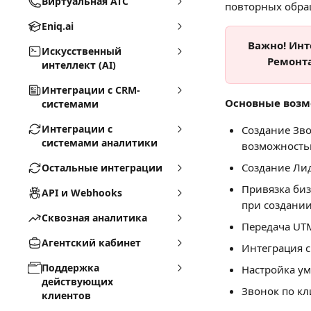
Виртуальная АТС
повторных обра
Eniq.ai
Важно! Инт
Искусственный
Ремонта
интеллект (AI)
Интеграции с CRM-
Основные возм
системами
Интеграции с
Создание Зво
системами аналитики
возможность
Создание Лид
Остальные интеграции
Привязка биз
API и Webhooks
при создании
Сквозная аналитика
Передача UTM
Агентский кабинет
Интеграция с
Поддержка
Настройка ум
действующих
Звонок по кл
клиентов