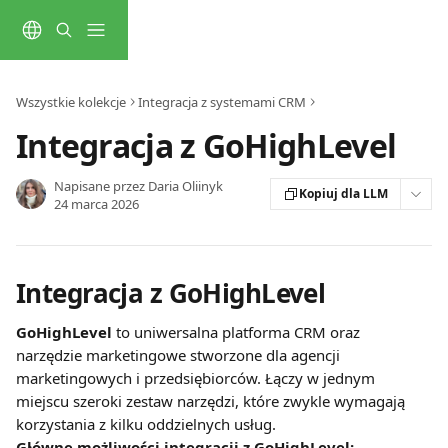
Przejdź do głównej zawartości
Wszystkie kolekcje
Integracja z systemami CRM
Integracja z GoHighLevel
Napisane przez
Daria Oliinyk
Kopiuj dla LLM
24 marca 2026
Integracja z GoHighLevel
GoHighLevel 
to uniwersalna platforma CRM oraz 
narzędzie marketingowe stworzone dla agencji 
marketingowych i przedsiębiorców. Łączy w jednym 
miejscu szeroki zestaw narzędzi, które zwykle wymagają 
korzystania z kilku oddzielnych usług.
Główne możliwości integracji z GoHighLevel: