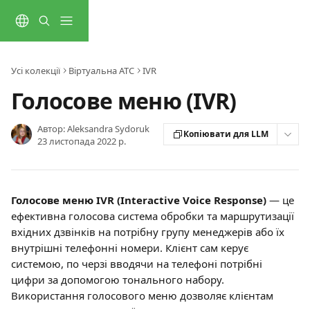
Перейти до основного контенту
Усі колекції
Віртуальна АТС
IVR
Голосове меню (IVR)
Автор:
Aleksandra Sydoruk
Копіювати для LLM
23 листопада 2022 р.
Голосове меню IVR (Interactive Voice Response) 
— це 
ефективна голосова система обробки та маршрутизації 
вхідних дзвінків на потрібну групу менеджерів або їх 
внутрішні телефонні номери. Клієнт сам керує 
системою, по черзі вводячи на телефоні потрібні 
цифри за допомогою тонального набору.
Використання голосового меню дозволяє клієнтам 