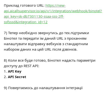
Приклад готового URL: 
https://new-
api.aicallsupervisor.io/api/v1/integration/webhook/binotel?
api_key=sk-db7301130-ssaa-sss-2ff-
ssfsssd&integration_id=12
7) Тепер необхідно звернутись до тех.підтримки 
Бінотел та передати їм даний URL з проханням 
налаштувати відправку вебхуків з стандартним 
набором даних на цей URL після дзвінків.
8) Коли все буде готово, Бінотел надасть параметри 
доступу до REST API:
1. 
API Key
2. 
API Secret
9) Повертаємось до налаштування інтеграції