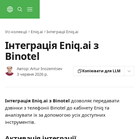
Перейти до основного контенту
Усі колекції
Eniq.ai
Інтеграції Eniq.ai
Інтеграція Eniq.ai з
Binotel
Автор:
Artur Inozemtsev
Копіювати для LLM
3 червня 2026 р.
Інтеграція Eniq.ai з Binotel
 дозволяє передавати 
дзвінки з телефонії Binotel до кабінету Eniq та 
аналізувати їх за допомогою усіх доступних 
інструментів.
Активація інтеграції