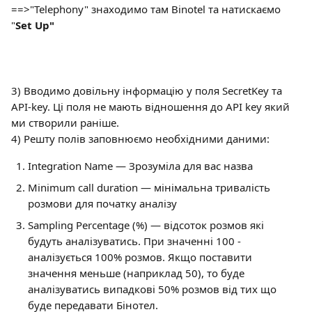
==>"Telephony" знаходимо там Binotel та натискаємо 
"
Set Up"
3) Вводимо довільну інформацію у поля SecretKey та 
API-key. Ці поля не мають відношення до API key який 
ми створили раніше.
4) Решту полів заповнюємо необхідними даними:
Integration Name — Зрозуміла для вас назва
Minimum call duration — мінімальна тривалість 
розмови для початку аналізу
Sampling Percentage (%) — відсоток розмов які 
будуть аналізуватись. При значенні 100 - 
аналізується 100% розмов. Якщо поставити 
значення меньше (наприклад 50), то буде 
аналізуватись випадкові 50% розмов від тих що 
буде передавати Бінотел.