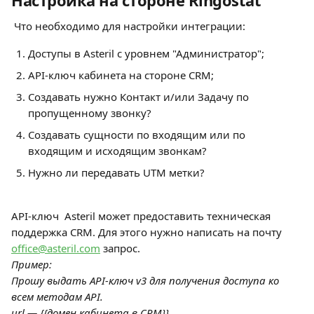
Настройка на стороне Ringostat
 Что необходимо для настройки интеграции:
Доступы в Asteril с уровнем "Администратор";
API-ключ кабинета на стороне CRM;
Создавать нужно Контакт и/или Задачу по 
пропущенному звонку?
Создавать сущности по входящим или по 
входящим и исходящим звонкам?
Нужно ли передавать UTM метки?
API-ключ  Asteril может предоставить техническая 
поддержка CRM. Для этого нужно написать на почту 
office@asteril.com
 запрос. 
Пример:
Прошу выдать API-ключ v3 для получения доступа ко 
всем методам API.
url — {{домен кабинета в CRM}}