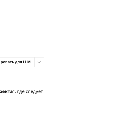
ровать для LLM
оекта
", где следует 