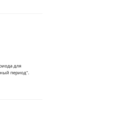
риода для 
бный период".