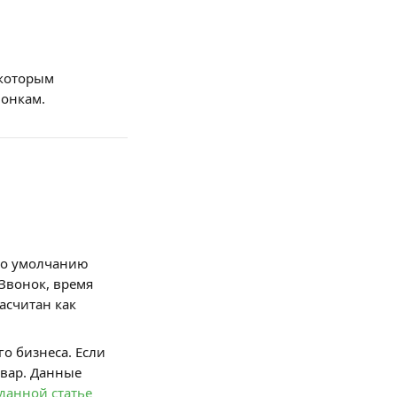
 которым 
вонкам.
по умолчанию 
Звонок, время 
асчитан как 
о бизнеса. Если 
овар. Данные 
данной статье