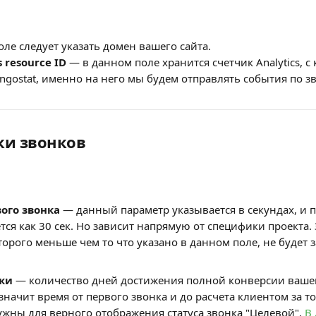
оле следует указать домен вашего сайта. 
s resource ID
 — в данном поле хранится счетчик Analytics, с
ngostat, именно на него мы будем отправлять события по з
ки звонков
ого звонка
 — данный параметр указывается в секундах, и 
тся как 30 сек. Но зависит напрямую от специфики проекта. 
торого меньше чем то что указано в данном поле, не будет з
жи
 — количество дней достижения полной конверсии вашег
 значит время от первого звонка и до расчета клиентом за т
жны для верного отображения статуса звонка "Целевой". 
В 