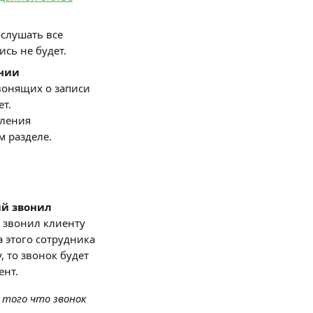
слушать все 
ись не будет.
нии 
вонящих о записи 
ет.
ления 
 разделе. 
й звонил 
 звонил клиенту 
а этого сотрудника 
 то звонок будет 
ент.
того что звонок 