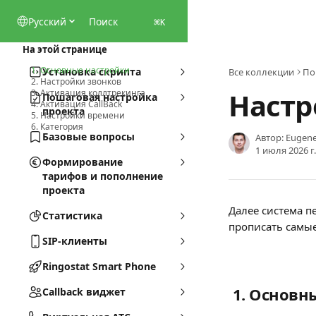
К основному содержимому
Pусский
Поиск
⌘
K
На этой странице
1. Основные настройки
Установка скрипта
Все коллекции
По
2. Настройки звонков
Настр
3. Активация коллтрекинга
Пошаговая настройка
4. Активация CallBack
проекта
5. Настройки времени
6. Категория
Базовые вопросы
Автор:
Eugene
1 июля 2026 г.
Формирование
тарифов и пополнение
проекта
Далее система пе
Статистика
прописать самые
SIP-клиенты
Ringostat Smart Phone
 1. Основ
Callback виджет