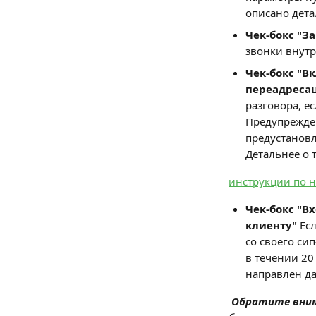
описано дета
Чек-бокс "З
звонки внутр
Чек-бокс "В
переадреса
разговора, е
Предупрежден
предустановл
Детальнее о 
инструкции по н
Чек-бокс "В
клиенту"
 Ес
со своего си
в течении 20
направлен да
Обратите вним