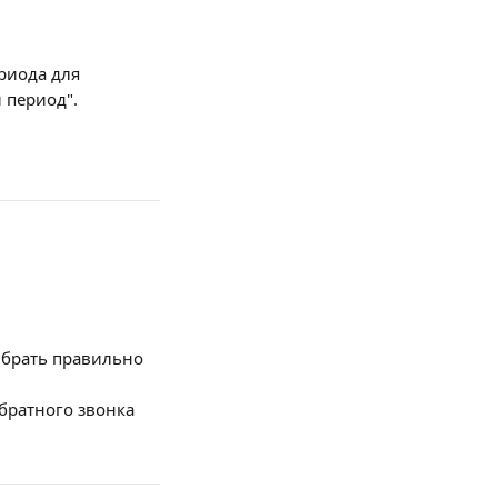
риода для 
 период".
ыбрать правильно 
братного звонка 