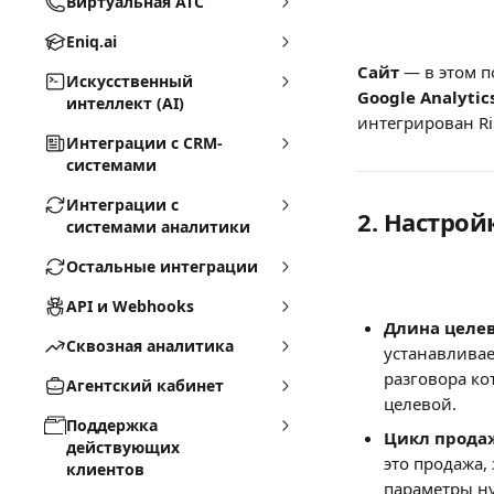
Виртуальная АТС
Eniq.ai
Сайт
 — в этом п
Искусственный
Google Analytic
интеллект (AI)
интегрирован Ri
Интеграции с CRM-
системами
Интеграции с
2. Настрой
системами аналитики
Остальные интеграции
API и Webhooks
Длина целев
Сквозная аналитика
устанавливае
разговора ко
Агентский кабинет
целевой. 
Поддержка
Цикл прода
действующих
это продажа,
клиентов
параметры ну