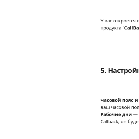
У вас откроется
продукта “
CallB
5. Настро
Часовой пояс и
ваш часовой поя
Рабочие дни
 —
Callback, он буд