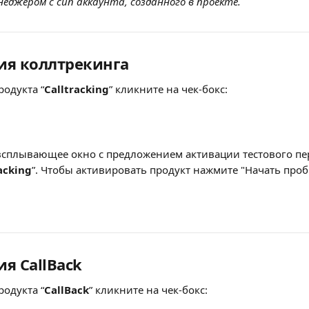
неджером с сип аккаунта, созданного в проекте.
ция коллтрекинга
родукта “
Calltracking
” кликните на чек-бокс:
 всплывающее окно с предложением активации тестового пе
acking
”. Чтобы активировать продукт нажмите "Начать про
ия CallBack
родукта “
CallBack
” кликните на чек-бокс: