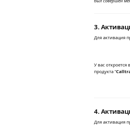
был совершен ме
3. Актива
Для активация п
У вас откроется
продукта “
Calltr
4. Активац
Для активация п