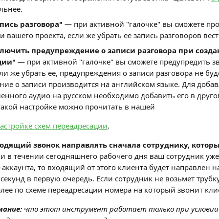
льнее.
апись разговора"
 — при активной "галочке" вы сможете про
и вашего проекта, если же убрать ее запись разговоров вест
ключить предупреждение о записи разговора при созда
ции"
 — при активной "галочке" вы сможете предупредить з
сли же убрать ее, предупреждения о записи разговора не буд
ие о записи производится на английском языке. Для добав
енного аудио на русском необходимо добавить его в другом
такой настройке можно прочитать в нашей
астройке схем переадресации
.
ходящий звонок направлять сначала сотруднику, которы
ли в течении сегодняшнего рабочего дня ваш сотрудник уже
п-аккаунта, то входящий от этого клиента будет направлен н
 секунд в первую очередь. Если сотрудник не возьмет трубку,
лее по схеме переадресации номера на который звонит кли
ание:
 что этот инструмент работает только при условии 