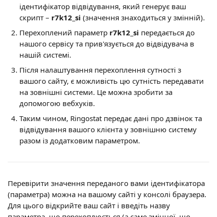
ідентифікатор відвідування, який генерує ваш 
скрипт – 
r7k12_si
 (значення знаходиться у змінній).
Перехоплений параметр 
r7k12_si
 передається до 
нашого сервісу та прив'язується до відвідувача в 
нашій системі.
Після налаштування перехоплення сутності з 
вашого сайту, є можливість цю сутність передавати 
на зовнішні системи. Це можна зробити за 
допомогою вебхуків.
Таким чином, Ringostat передає дані про дзвінок та 
відвідування вашого клієнта у зовнішню систему 
разом із додатковим параметром.
Перевірити значення переданого вами ідентифікатора 
(параметра) можна на вашому сайті у консолі браузера. 
Для цього відкрийте ваш сайт і введіть назву 
параметра, що перехоплюється (а саме змінної, що 