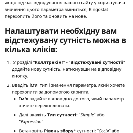
якщо під час відвідування вашого сайту у користувача 
значення цього параметра зміниться, Ringostat 
перехопить його та оновить на нове.
Налаштувати необхідну вам 
відстежувану сутність можна в 
кілька кліків:
 У розділі “
Коллтрекінг
” - “
Відстежувані сутностіі
” 
додайте нову сутність, натиснувши на відповідну 
кнопку.
Введіть ім'я, тип і значення параметра, який хочете 
перехопити за допомогою скрипта.
Ім'я 
задайте відповідно до того, який параметр 
хочете перехоплювати.
Далі вкажіть 
Тип сутності:
 "
Simple
" або 
"
Expression
".
Встановіть 
Рівень збору
* сутності: “
Сесія
” або 