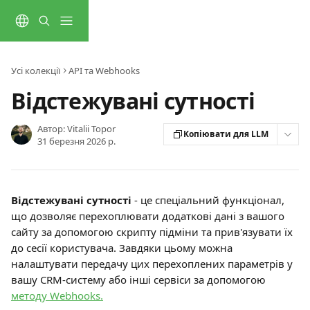
Перейти до основного контенту
Усі колекції
API та Webhooks
Відстежувані сутності
Автор:
Vitalii Topor
Копіювати для LLM
31 березня 2026 р.
Відстежувані сутності 
- це спеціальний функціонал, 
що дозволяє перехоплювати додаткові дані з вашого 
сайту за допомогою скрипту підміни та прив'язувати їх 
до сесії користувача. Завдяки цьому можна 
налаштувати передачу цих перехоплених параметрів у 
вашу CRM-систему або інші сервіси за допомогою 
методу Webhooks.