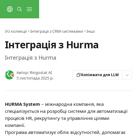
Перейти до основного контенту
Усі колекції
Інтеграції з CRM-системами
Інші
Інтеграція з Hurma
Інтеграція з Hurma
Автор:
Ringostat AI
Копіювати для LLM
5 листопада 2025 р.
HURMA System
 – міжнародна компанія, яка 
спеціалізується на розробці системи для автоматизації 
процесів HR, рекрутингу та управління цілями 
компанії. 
Програма автоматизує облік відсутностей, допомагає 