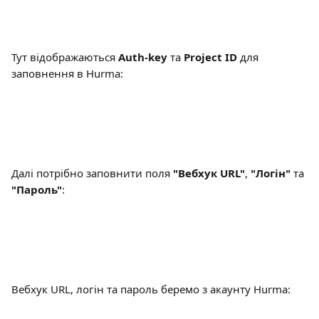
Тут відображаються 
Auth-key
 та 
Project ID
 для 
заповнення в Hurma:
Далі потрібно заповнити поля 
"Вебхук URL"
, 
"Логін"
 та 
"Пароль"
:
Вебхук URL, логін та пароль беремо з акаунту Hurma: