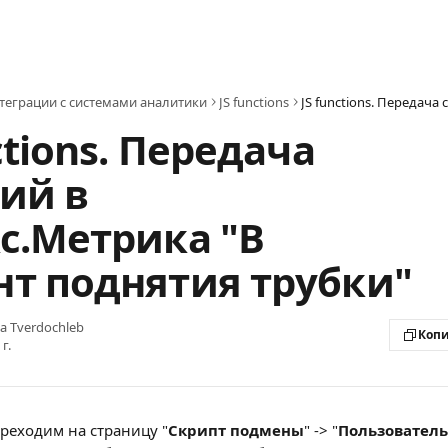
теграции с системами аналитики
JS functions
ctions. Передача
ий в
с.Метрика "В
т поднятия трубки"
na Tverdochleb
Копи
г.
ереходим на страницу "
Скрипт подмены
" -> "
Пользователь