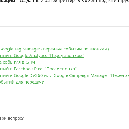
ивации
 – созданный ранее триггер "В момент поднятия тру
Google Tag Manager (передача событий по звонкам)
тий в Google Analytics "Перед звонком"
е события в GTM
тий в Facebook Pixel "После звонка"
тий в Google DV360 или Google Campaign Manager "Перед з
обытий для передачи
вой вопрос?