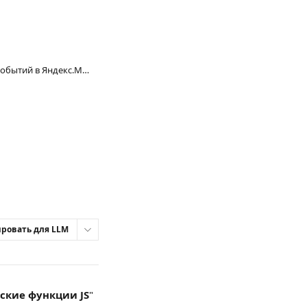
JS functions. Передача событий в Яндекс.Метрика "В момент поднятия трубки"
ровать для LLM
ские функции JS
" 