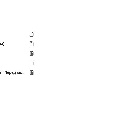
ам)
JS functions. Передача событий в Google DV360 или Google Campaign Manager "Перед звонком"