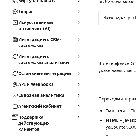
Виртуальная АТС
выбираем момент
Eniq.ai
dataLayer.pus
Искусственный
интеллект (AI)
Интеграции с CRM-
системами
Интеграции с
системами аналитики
В интерфейсе GT
указываем имя с
Остальные интеграции
API и Webhooks
Сквозная аналитика
Переходим в раз
Агентский кабинет
Тип тега
 – П
Поддержка
HTML
 – Java
действующих
yaCounterXXX
клиентов