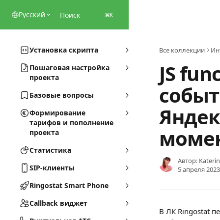
К основному содержимому
Pусский
Поиск
⌘
K
Установка скрипта
Все коллекции
Ин
JS fun
Пошаговая настройка
проекта
событ
Базовые вопросы
Яндек
Формирование
тарифов и пополнение
момен
проекта
Статистика
Автор:
Kateri
SIP-клиенты
5 апреля 2023 
Ringostat Smart Phone
Callback виджет
В ЛК Ringostat п