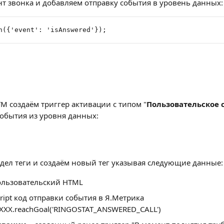
 звонка и добавляем отправку события в уровень данных:
h({'event': 'isAnswered'});
M создаём триггер активации c типом "
Пользовательское 
обытия из уровня данных:
дел теги и создаём новый тег указывая следующие данные:
ользовательский HTML
script код отправки события в Я.Метрика
XXX.reachGoal('RINGOSTAT_ANSWERED_CALL')