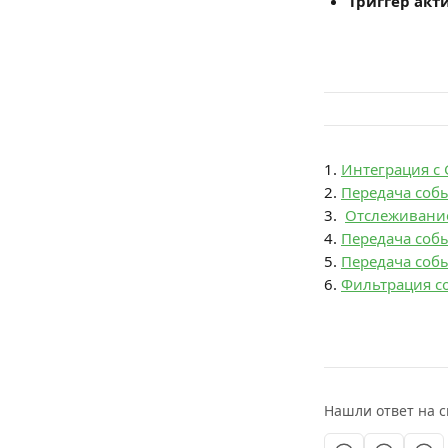
Триггер акт
1. 
Интеграция с 
2. 
Передача собы
3.  
Oтслеживани
4. 
Передача собы
5. 
Передача собы
6. 
Фильтрация с
Нашли ответ на с