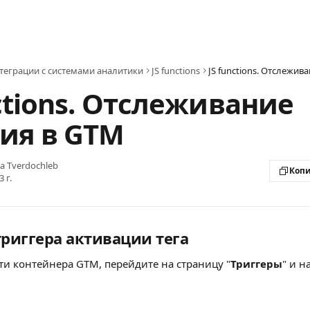
теграции с системами аналитики
JS functions
JS functions. Oтслежив
nctions. Oтслеживание
ия в GTM
na Tverdochleb
Копи
 г.
риггера активации тега
ти контейнера GTM, перейдите на страницу "
Триггеры
" и н