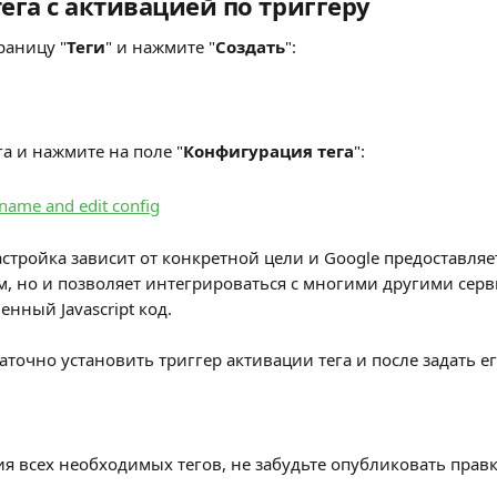
ега с активацией по триггеру
раницу "
Теги
" и нажмите "
Создать
":
га и нажмите на поле "
Конфигурация тега
":
тройка зависит от конкретной цели и Google предоставляет
м, но и позволяет интегрироваться с многими другими сер
нный Javascript код.
аточно установить триггер активации тега и после задать 
я всех необходимых тегов, не забудьте опубликовать правк