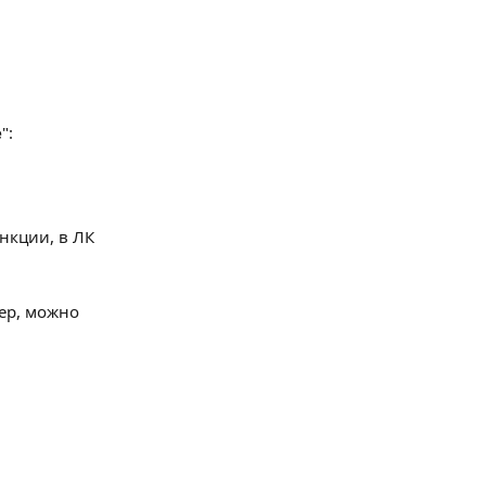
е
":
нкции, в ЛК 
ер, можно 