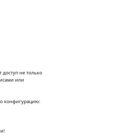
 доступ не только 
висами или 
его конфигурацию:
и!