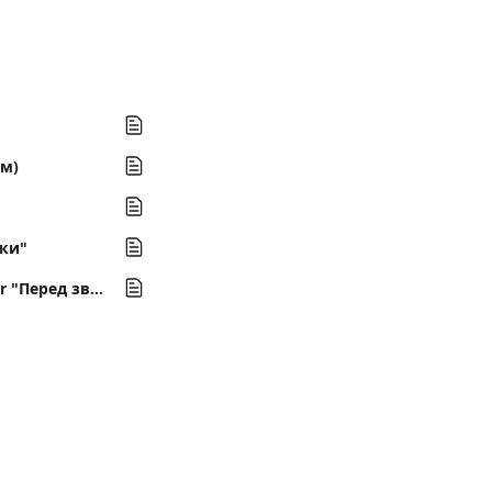
ам)
бки"
JS functions. Передача событий в Google DV360 или Google Campaign Manager "Перед звонком"