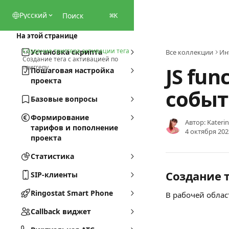
К основному содержимому
Pусский
Поиск
⌘
K
На этой странице
Создание триггера активации тега
Установка скрипта
Все коллекции
Ин
Создание тега с активацией по
JS fu
триггеру
Пошаговая настройка
проекта
событ
Базовые вопросы
Формирование
Автор:
Kateri
тарифов и пополнение
4 октября 2023
проекта
Статистика
Создание т
SIP-клиенты
Ringostat Smart Phone
В рабочей облас
Callback виджет