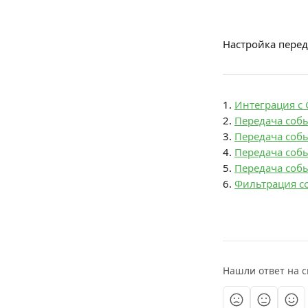
Настройка перед
1. 
Интеграция с 
2. 
Передача собы
3. 
Передача собы
4. 
Передача собы
5. 
Передача собы
6. 
Фильтрация с
Нашли ответ на с