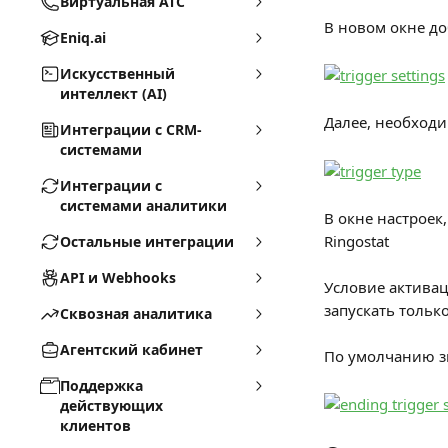
Виртуальная АТС
В новом окне до
Eniq.ai
Искусственный
интеллект (AI)
Далее, необходи
Интеграции с CRM-
системами
Интеграции с
системами аналитики
В окне настроек
Ringostat
Остальные интеграции
API и Webhooks
Условие активац
запускать тольк
Сквозная аналитика
Агентский кабинет
По умолчанию зн
Поддержка
действующих
клиентов