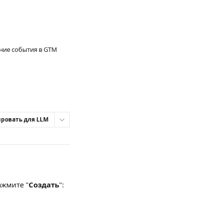
ание события в GTM
ровать для LLM
ажмите "
Создать
":