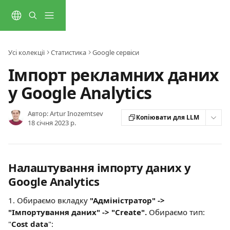
Перейти до основного контенту
Усі колекції
Статистика
Google cервіси
Імпорт рекламних даних
у Google Analytics
Автор:
Artur Inozemtsev
Копіювати для LLM
18 січня 2023 р.
Налаштування імпорту даних у 
Google Analytics
1. Обираємо вкладку 
"Адміністратор" -> 
"Імпортування даних" -> "Create".
 Обираємо тип: 
"
Cost data
":