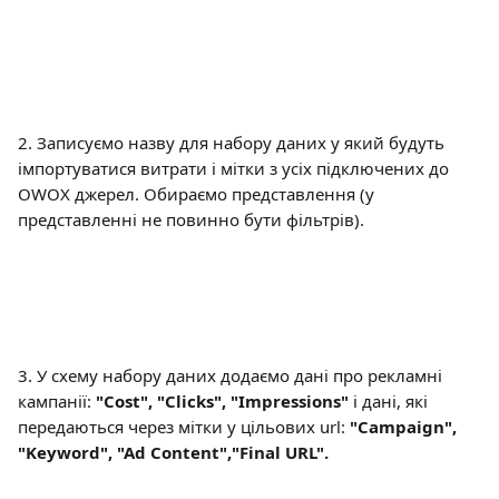
2. Записуємо назву для набору даних у який будуть 
імпортуватися витрати і мітки з усіх підключених до 
OWOX джерел. Обираємо представлення (у 
представленні не повинно бути фільтрів).
3. У схему набору даних додаємо дані про рекламні 
кампанії: 
"Cost", "Clicks", "Impressions"
 і дані, які 
передаються через мітки у цільових url: 
"Campaign", 
"Keyword", "Ad Content","Final URL".