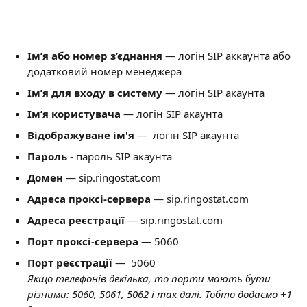
Ім’я або номер з’єднання 
— логін SIP аккаунта або 
додатковий номер менеджера
Ім’я для входу в систему
 — логін SIP акаунта
Ім’я користувача 
— логін SIP акаунта
Відображуване ім'я 
—  логін SIP акаунта
Пароль 
- пароль SIP акаунта
Домен 
— sip.ringostat.com
Адреса проксі-сервера
 — sip.ringostat.com
Адреса реєстрації 
— sip.ringostat.com
Порт проксі-сервера
 — 5060
Порт реєстрації 
—  5060
Якщо телефонів декілька, то порти мають бути 
різними: 5060, 5061, 5062 і так далі. Тобто додаємо +1 