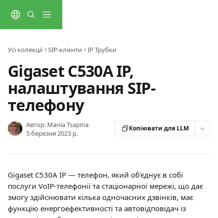
Перейти до основного контенту
Усі колекції
SIP-клієнти
IP Трубки
Gigaset C530A IP,
налаштування SIP-
телефону
Автор:
Mariia Tsapina
Копіювати для LLM
5 березня 2023 р.
Gigaset C530A IP — телефон, який об'єднує в собі 
послуги VoIP-телефонії та стаціонарної мережі, що дає 
змогу здійснювати кілька одночасних дзвінків, має 
функцію енергоефективності та автовідповідач із 