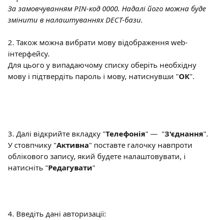
За замовчуванням PIN-код 0000. Надалі його можна буде 
змінити в налаштуваннях DECT-бази.
2. Також можна вибрати мову відображення web-
інтерфейсу. 
Для цього у випадаючому списку оберіть необхідну 
мову і підтвердіть пароль і мову, натиснувши "
ОК
".
3. Далі відкрийте вкладку "
Телефонія
" —  "
З'єднання
".
У стовпчику "
Активна
" поставте галочку навпроти 
облікового запису, який будете налаштовувати, і 
натисніть "
Редагувати
"
4. Введіть дані авторизації: