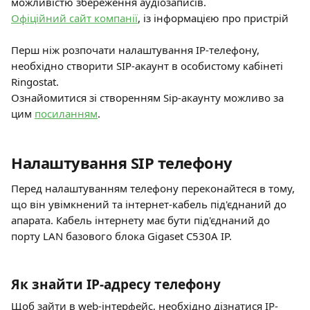
можливістю збереження аудіозаписів.
Офіційний сайт компанії
, із інформацією про пристрій
Перш ніж розпочати налаштування IP-телефону, 
необхідно створити SIP-акаунт в особистому кабінеті 
Ringostat. 
Ознайомитися зі створенням Sip-акаунту можливо за 
цим 
посиланням
.
Налаштування SIP телефону
Перед налаштуванням телефону переконайтеся в тому, 
що він увімкнений та інтернет-кабель під'єднаний до 
апарата. Кабель інтернету має бути під'єднаний до 
порту LAN базового блока Gigaset C530A IP.
Як знайти IP-адресу телефону
Щоб зайти в web-інтерфейс, необхідно дізнатися IP-