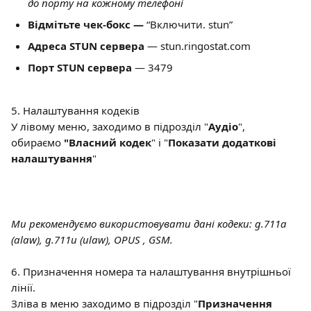
до порту на кожному телефоні 
Відмітьте чек-бокс —
 “Включити. stun”
Адреса STUN
сервера 
— stun.ringostat.com
Порт STUN
сервера 
— 3479
5. Налаштування кодеків
У лівому меню, заходимо в підрозділ "
Аудіо
", 
обираємо 
"Власний кодек
" і "
Показати додаткові 
налаштування
"
Ми рекомендуємо використовувати дані кодеки: g.711a 
(alaw), g.711u (ulaw), OPUS , GSM.
6. Призначення номера та налаштування внутрішньої 
лінії. 
Зліва в меню заходимо в підрозділ "
Призначення 