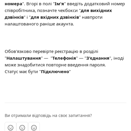
номера
". Вгорі в полі "
Ім'я
" введіть додатковий номер 
співробітника, позначте чекбокси "
для вихідних 
дзвінків
" і "
для вхідних дзвінків
" навпроти 
налаштованого раніше акаунта.
Обов'язково перевірте реєстрацію в розділі 
"
Налаштування
" —  "
Телефонія
" — "
З'єднання
", іноді 
може знадобитися повторне введення пароля.
Статус має бути "
Підключено
"
Ви отримали відповідь на своє запитання?