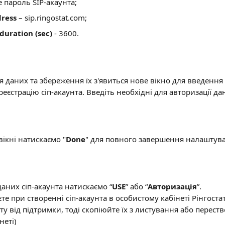
е пароль SIP-акаунта;
dress
 – sip.ringostat.com;
duration (sec)
 - 3600.
я даних та збереження їх з'явиться нове вікно для введення 
єстрацію сіп-акаунта. Введіть необхідні для авторизації дан
вікні натискаємо "
Done
" для повного завершення налаштув
аних сіп-акаунта натискаємо “
USE
” або “
Авторизація
”.
те при створенні сіп-акаунта в особистому кабінеті Рінгост
нту від підтримки, тоді скопіюйте їх з листування або переств
неті)