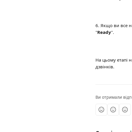
6. Якщо ви все н
"
Ready
".
На цьому етапі н
дзвінків.
Ви отримали відп