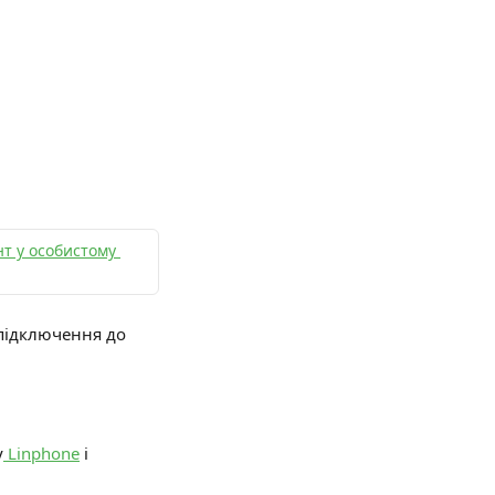
нт у особистому 
підключення до 
у
 Linphone
 і 