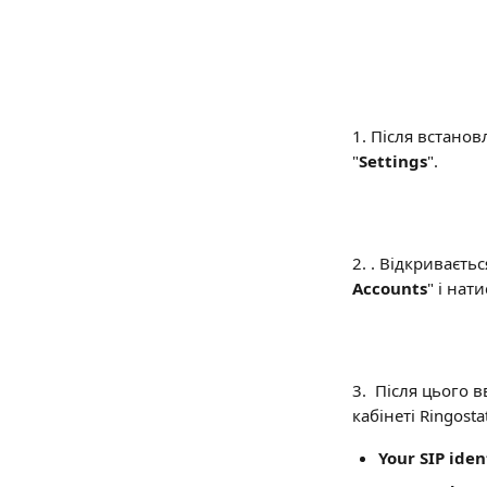
1. Після встано
"
Settings
".
2. . Відкриваєть
Accounts
" і нат
3.  Після цього 
кабінеті Ringost
Your SIP iden