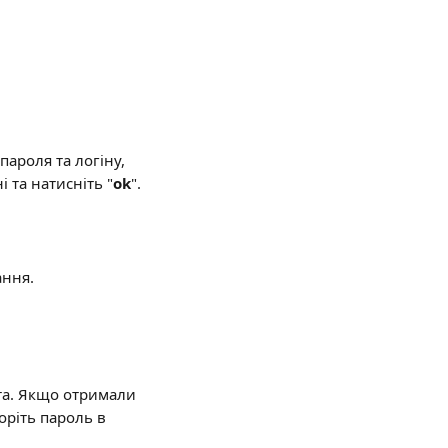
пароля та логіну, 
і та натисніть "
ok
".
ання.
ата. Якщо отримали 
оріть пароль в 