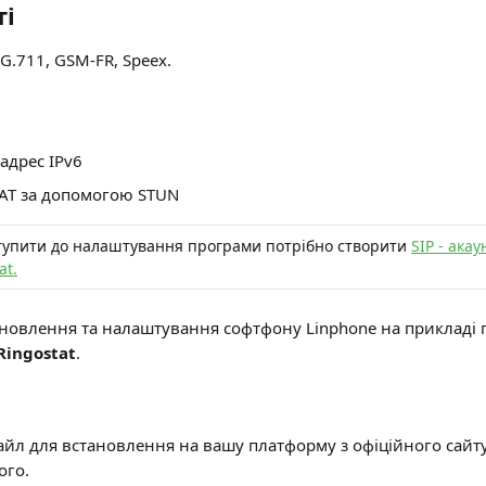
і
G.711, GSM-FR, Speex.
адрес IPv6
AT за допомогою STUN
упити до налаштування програми потрібно створити 
SIP - акау
at.
новлення та налаштування софтфону Linphone на прикладі 
Ringostat
.
йл для встановлення на вашу платформу з офіційного сайт
ого.