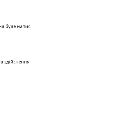
на буде напис 
та здійснення 