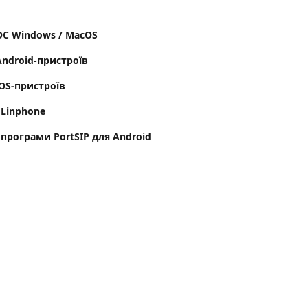
ОС Windows / MacOS
Android-пристроїв
iOS-пристроїв
Linphone
програми PortSIP для Android