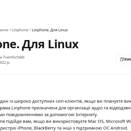
ієнти
Linphone
Linphone. Для Linux
ne. Для Linux
na Tverdochleb
Коп
022 р.
дин із широко доступних сип-клієнтів, якщо ви плануєте ви
ама Linphone призначена для організації аудіо та відеодзвін
ми повідомленнями за допомогою Інтернету.
one підійде вам, якщо ви використовуєте Mac OS, Microsoft Wi
ристрої iPhone, BlackBerry та інші з підтримкою ОС Android.