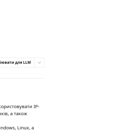
іювати для LLM
користовувати IP-
ків, а також 
ndows, Linux, а 