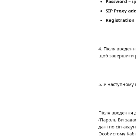
Password 
– ц
SIP Proxy ad
Registration 
4. Після введенн
щоб завершити ре
5. У наступному 
Після введення д
(Пароль Ви задає
дані по сіп-акау
Особистому Кабі