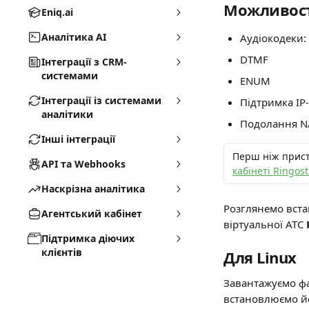
Можливост
Eniq.ai
Аналітика AI
Аудіокодеки: 
DTMF
Інтеграції з CRM-
системами
ENUM
Інтеграції із системами
Підтримка IP-
аналітики
Подолання N
Інші інтеграції
Перш ніж прист
API та Webhooks
кабінеті Ringost
Наскрізна аналітика
Розглянемо вста
Агентський кабінет
віртуальної АТС 
Підтримка діючих
клієнтів
Для Linux
Завантажуємо фа
встановлюємо й