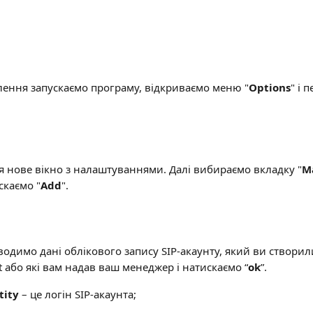
влення запускаємо програму, відкриваємо меню "
Options
" і 
ся нове вікно з налаштуваннями. Далі вибираємо вкладку "
M
искаємо "
Add
".
вводимо дані облікового запису SIP-акаунту, який ви створил
at або які вам надав ваш менеджер і натискаємо “
ok
”.
tity
 – це логін SIP-акаунта;