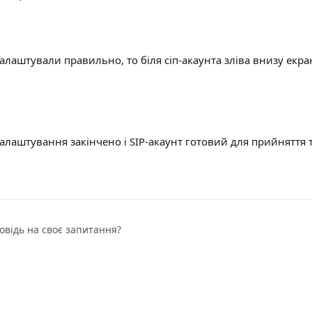
алаштували правильно, то біля сіп-акаунта зліва внизу екра
алаштування закінчено і SIP-акаунт готовий для прийняття 
овідь на своє запитання?