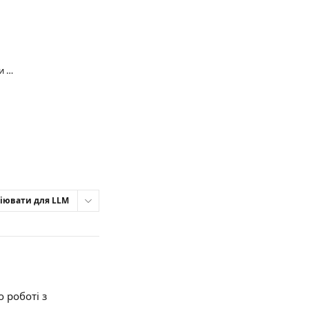
Grandstream Wave Lite. Можливі помилки та їх усунення
іювати для LLM
 роботі з 