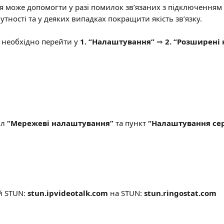
 може допомогти у разі помилок зв’язаних з підключенням 
тності та у деяких випадках покращити якість зв’язку.
 необхідно перейти у 
1. “Налаштування”
 ⇒
 2. “Розширені
л 
“Мережеві налаштування”
 та пункт 
“Налаштування се
й STUN:
 stun.ipvideotalk.com
 на STUN:
 stun.ringostat.com