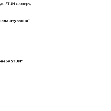
до STUN серверу, 
 налаштування”
рверу STUN”