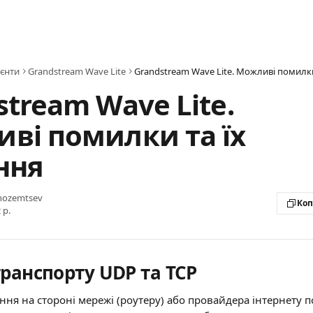
ієнти
Grandstream Wave Lite
stream Wave Lite.
ві помилки та їх
ння
Inozemtsev
Коп
 р.
транспорту UDP та TCP
ня на стороні мережі (роутеру) або провайдера інтернету по