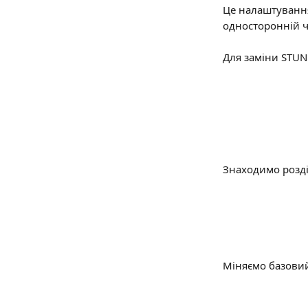
Це налаштування
односторонній чу
Для заміни STUN
Знаходимо розді
Міняємо базови