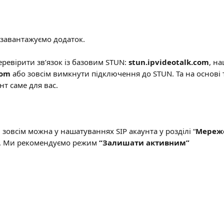
езавантажуємо додаток.
ревірити зв’язок із базовим STUN: 
stun.ipvideotalk.com
, н
com
 або зовсім вимкнути підключення до STUN. Та на основі т
т саме для вас.
N
 зовсім можна у нашатуваннях SIP акаунта у розділі “
Мереже
”. Ми рекомендуємо режим 
“Залишати активним”