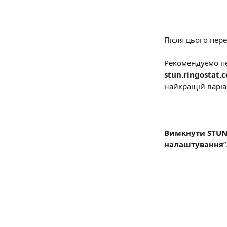
Після цього пер
Рекомендуємо пе
stun.ringostat.
найкращій варіан
Вимкнути STU
налаштування