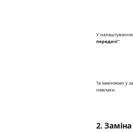
У налаштуваннях
передачі”
Та заміняємо у з
навпаки.
2. 
Заміна