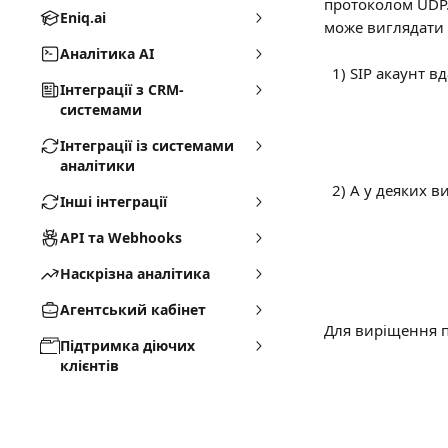
протоколом UDP.
Eniq.ai
може виглядати 
Аналітика AI
  1) SIP акаунт
Інтеграції з CRM-
системами
Інтеграції із системами
аналітики
  2) А у деяких
Інші інтеграції
API та Webhooks
Наскрізна аналітика
Агентський кабінет
Для виріщення п
Підтримка діючих
клієнтів