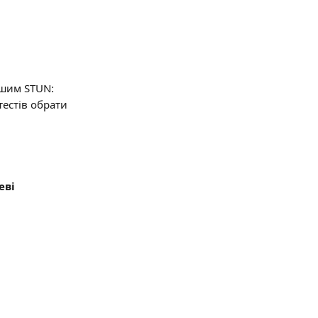
ашим STUN: 
естів обрати 
ві 