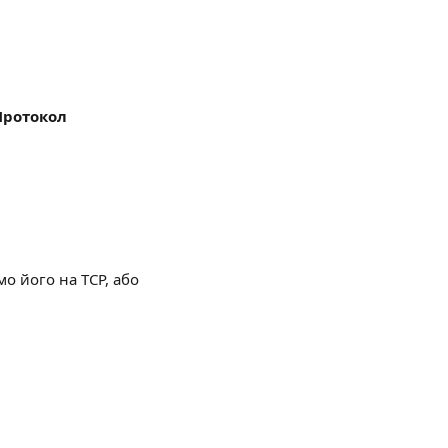
Протокол 
о його на TCP, або 