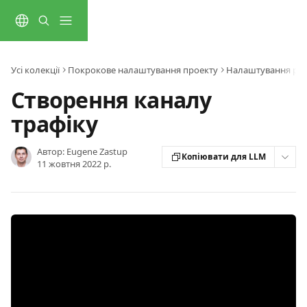
Перейти до основного контенту
Усі колекції
Покрокове налаштування проекту
Налаштування роз
Створення каналу
трафіку
Автор:
Eugene Zastup
Копіювати для LLM
11 жовтня 2022 р.