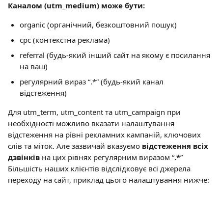
Каналом (utm_medium) може бути:
organic (органічний, безкоштовний пошук)
cpc (контекстна реклама)
referral (будь-який інший сайт на якому є посилання 
на ваш)
регулярний вираз “.*” (будь-який канал 
відстеження)
Для utm_term, utm_content та utm_campaign при 
необхідності можливо вказати налаштування 
відстеження на рівні рекламних кампаній, ключових 
слів та міток. Але зазвичай вказуємо 
відстеження всіх 
дзвінків
 на цих рівнях регулярним виразом “
.*
”
Більшість наших клієнтів відслідковує всі джерела 
переходу на сайт, приклад цього налаштування нижче: