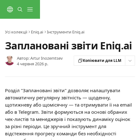
Перейти до основного контенту
Усі колекції
Eniq.ai
Інструменти Eniq.ai
Заплановані звіти Eniq.ai
Автор:
Artur Inozemtsev
Копіювати для LLM
4 червня 2026 р.
Розділ "Заплановані звіти" дозволяє налаштувати 
автоматичну регулярну звітність — щоденну, 
щотижневу або щомісячну — та отримувати її на email 
або в Telegram. Звіти формуються на основі обраних 
чек-листів та менеджерів і показують динаміку оцінок 
за різні періоди. Це зручний інструмент для 
відстеження прогресу команди без необхідності 