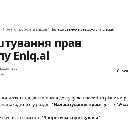
Початок роботи з Eniq.ai
Налаштування прав доступу Eniq.ai
тування прав
у Eniq.ai
Inozemtsev
Коп
 р.
q ви можете надавати права доступу до проектів з різними р
л знаходиться у розділі 
"Налаштування проєкту" --> "Уч
стувача, натисніть 
"Запросити користувача"