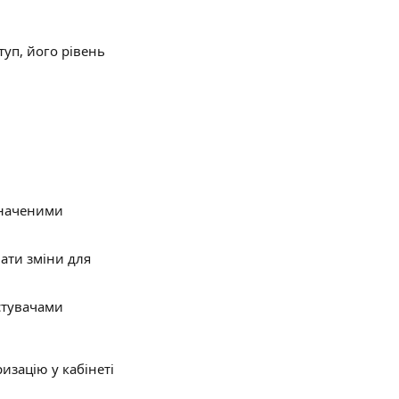
туп, його рівень 
значеними 
ати зміни для 
стувачами
изацію у кабінеті