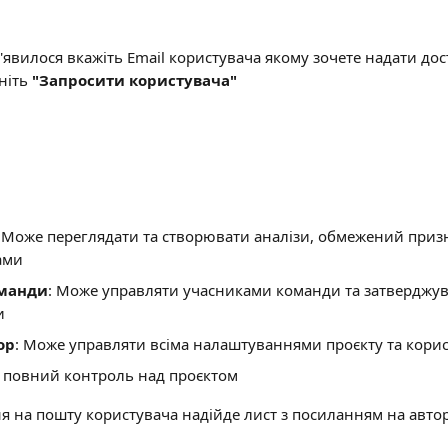
 з'явилося вкажіть Email користувача якому зочете надати дос
ніть 
"Запросити користувача"
: Може переглядати та створювати аналізи, обмежений при
ами
оманди
: Може управляти учасниками команди та затверджув
и
ор
: Може управляти всіма налаштуваннями проєкту та кори
 повний контроль над проєктом
я на пошту користувача надійде лист з посиланням на автор