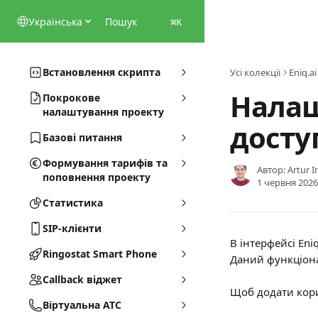
Перейти до основного контенту
Українська
Пошук
⌘
K
Встановлення скрипта
Усі колекції
Eniq.ai
Налаш
Покрокове
налаштування проекту
доступ
Базові питання
Формування тарифів та
Автор:
Artur 
поповнення проекту
1 червня 2026
Статистика
SIP-клієнти
В інтерфейсі Eni
Ringostat Smart Phone
Даний функціона
Callback віджет
Щоб додати кори
Віртуальна АТС