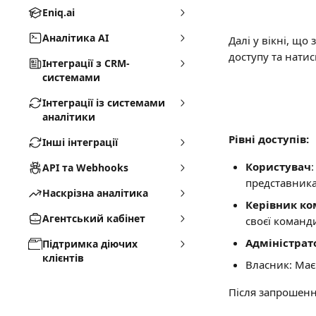
Eniq.ai
Аналітика AI
Далі у вікні, що
доступу та натис
Інтеграції з CRM-
системами
Інтеграції із системами
аналітики
Рівні доступів:
Інші інтеграції
Користувач
API та Webhooks
представник
Наскрізна аналітика
Керівник к
Агентський кабінет
своєї команд
Адміністрат
Підтримка діючих
клієнтів
Власник: Має
Після запрошенн