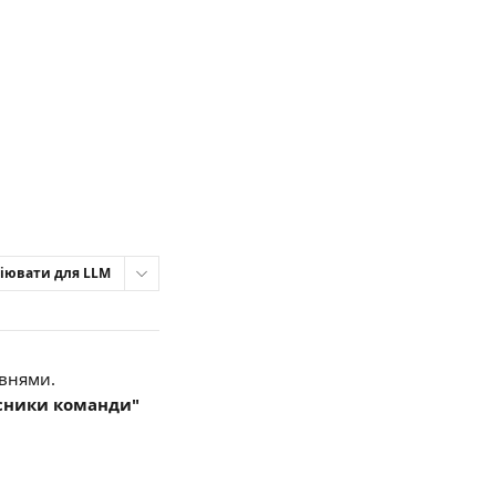
іювати для LLM
івнями.
асники команди"