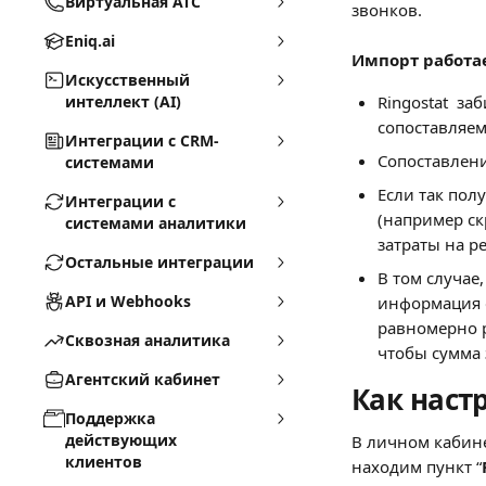
Виртуальная АТС
звонков.
Eniq.ai
Импорт работае
Искусственный
интеллект (AI)
Ringostat  з
сопоставляем
Интеграции с CRM-
Сопоставлени
системами
Если так полу
Интеграции с
(например ск
системами аналитики
затраты на р
Остальные интеграции
В том случае,
API и Webhooks
информация о
равномерно 
Сквозная аналитика
чтобы сумма з
Агентский кабинет
Как наст
Поддержка
действующих
В личном кабине
клиентов
находим пункт “