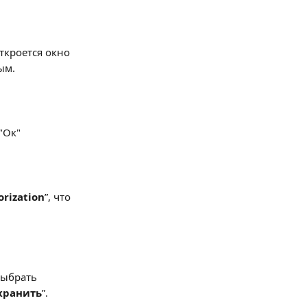
откроется окно 
ым.
"Ок"
orization
”, что 
выбрать 
хранить
”.