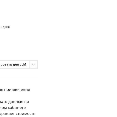
ходов)
ровать для LLM
ля привлечения 
чать данные по 
ном кабинете 
бражает стоимость 