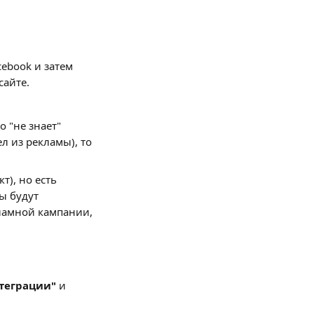
ebook и затем 
айте. 
 "не знает" 
л из рекламы), то 
т), но есть 
ы будут 
ламной кампании, 
теграции" 
и 