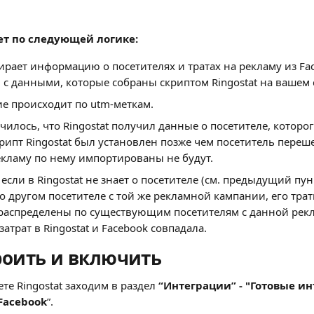
т по следующей логике: 
абирает информацию о посетителях и тратах на рекламу из Fac
 с данными, которые собраны скриптом Ringostat на вашем с
е происходит по utm-меткам. 
чилось, что Ringostat получил данные о посетителе, которого
рипт Ringostat был установлен позже чем посетитель переше
екламу по нему импортированы не будут.
 если в Ringostat не знает о посетителе (см. предыдущий пунк
 другом посетителе с той же рекламной кампании, его трат
распределены по существующим посетителям с данной рек
атрат в Ringostat и Facebook совпадала.
роить и включить
те Ringostat заходим в раздел 
“Интеграции” - "Готовые ин
Facebook
”.