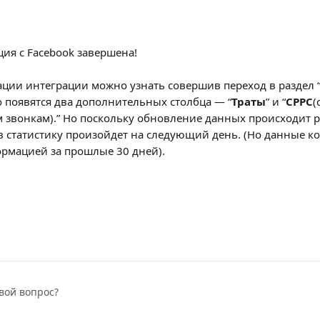
ция с Facebook завершена!
ации интеграции можно узнать совершив переход в раздел “
о появятся два дополнительных столбца — “
Траты
” и “
CPPC
(
м звонкам).” Но поскольку обновление данных происходит ра
 статистику произойдет на следующий день. (Но данные ко
рмацией за прошлые 30 дней).
вой вопрос?