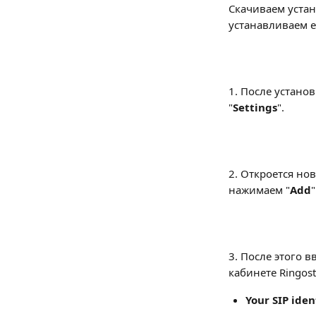
Скачиваем уста
устанавливаем е
1. После устано
"
Settings
".
2. Откроется но
нажимаем "
Add
"
3. После этого 
кабинете Ringos
Your SIP iden