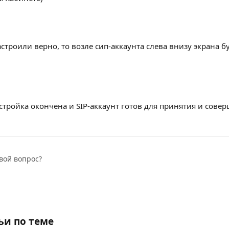
астроили верно, то возле сип-аккаунта слева внизу экрана б
астройка окончена и SIP-аккаунт готов для принятия и сове
вой вопрос?
ьи по теме