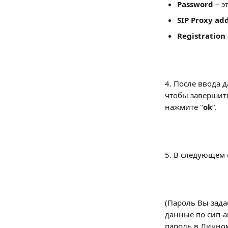
Password 
– э
SIP Proxy ad
Registration 
4. После ввода 
чтобы завершить
нажмите "
ok
”.
5. В следующем 
(Пароль Вы зада
данные по сип-а
пароль в Лично