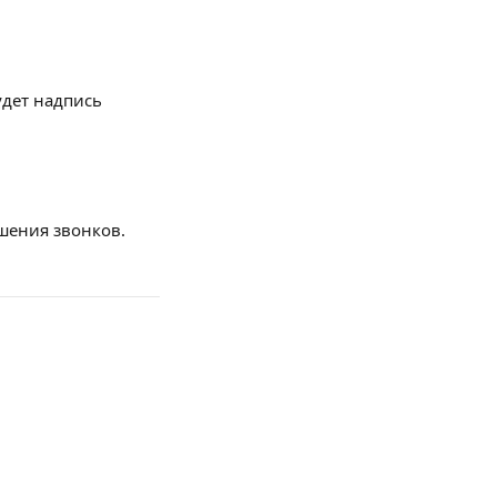
удет надпись 
ршения звонков.