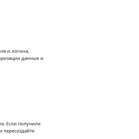
ля и логина, 
оризации данные и 
а. Если получили 
и пересоздайте 