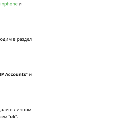
Linphone
 и 
ходим в раздел 
IP Accounts
" и 
дали в личном 
аем “
ok
”.