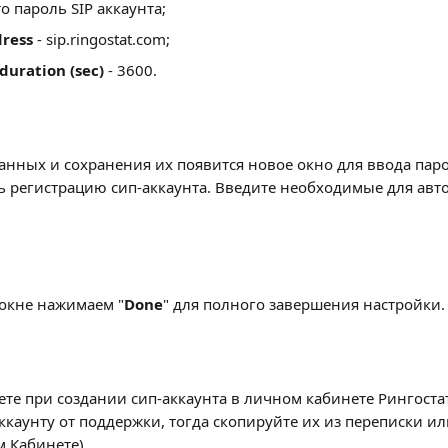
то пароль SIP аккаунта;
dress
 - sip.ringostat.com;
duration (sec)
 - 3600.
данных и сохранения их появится новое окно для ввода паро
 регистрацию сип-аккаунта. Введите необходимые для авт
окне нажимаем "
Done
" для полного завершения настройки.
ете при создании сип-аккаунта в личном кабинете Рингостат
ккаунту от поддержки, тогда скопируйте их из переписки ил
м Кабинете)