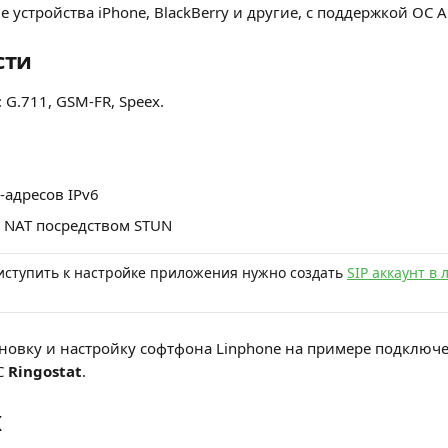
 устройства iPhone, BlackBerry и другие, с поддержкой ОС A
сти
 G.711, GSM-FR, Speex.
-адресов IPv6
 NAT посредством STUN
ступить к настройке приложения нужно создать 
SIP аккаунт в
новку и настройку софтфона Linphone на примере подключе
 
Ringostat
.
x