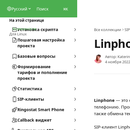
К основному содержимому
Pусский
Поиск
⌘
K
На этой странице
Возможности
Установка скрипта
Все коллекции
SI
Для Linux
Linpho
Пошаговая настройка
проекта
Базовые вопросы
Автор:
Kateri
4 ноября 2022 
Формирование
тарифов и пополнение
проекта
Статистика
SIP-клиенты
Linphone 
— это 
телефонию. Прог
Ringostat Smart Phone
также обмена т
Callback виджет
SIP-клиент Linph