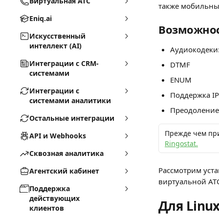
Виртуальная АТС
также мобильные
Eniq.ai
Возможно
Искусственный
интеллект (AI)
Аудиокодеки:
Интеграции с CRM-
DTMF
системами
ENUM
Интеграции с
Поддержка IP
системами аналитики
Преодоление
Остальные интеграции
Прежде чем при
API и Webhooks
Ringostat.
Сквозная аналитика
Рассмотрим уста
Агентский кабинет
виртуальной АТС
Поддержка
действующих
Для Linu
клиентов