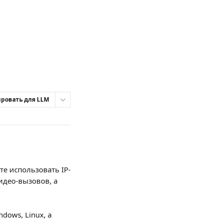
ровать для LLM
е использовать IP-
део-вызовов, а 
dows, Linux, а 