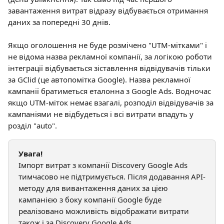
завантаження витрат відразу відбувається отримання 
даних за попередні 30 днів.
Якщо оголошення не буде розмічено "UTM-мітками" і 
не відома назва рекламної компанії, за логікою роботи 
інтеграції відбувається зіставлення відвідувачів тільки 
за GClid (це автопомітка Google). Назва рекламної 
кампанії братиметься еталонна з Google Ads. Водночас 
якщо UTM-міток немає взагалі, розподіл відвідувачів за 
кампаніями не відбудеться і всі витрати впадуть у 
розділ "auto".
Увага!
Імпорт витрат з компанії Discovery Google Ads 
тимчасово не підтримується. Після додавання API-
методу для вивантаження даних за цією 
кампанією з боку компанії Google буде 
реалізовано можливість відображати витрати 
також і за Discovery Google Ads.