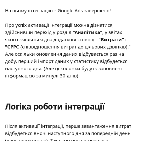
На цьому інтеграцію з Google Ads завершено!
Про успіх активації інтеграції можна дізнатися, 
здійснивши перехід у розділ 
"Аналітика"
, у звітах 
якого з'являться два додаткові стовпці -
 "Витрати"
 і 
"CPPC 
(співвідношення витрат до цільових дзвінків)." 
Але оскільки оновлення даних відбувається раз на 
добу, перший імпорт даних у статистику відбудеться 
наступного дня. (Але ці колонки будуть заповнені 
інформацією за минулі 30 днів).
Логіка роботи інтеграції
Після активації інтеграції, перше завантаження витрат 
відбудеться вночі наступного дня за попередній день 
(день увімкнення). Так само під час першого 