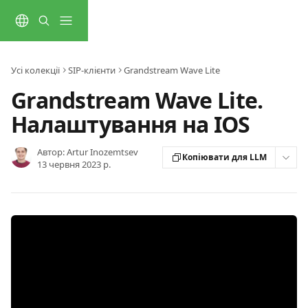
Перейти до основного контенту
Усі колекції
SIP-клієнти
Grandstream Wave Lite
Grandstream Wave Lite.
Налаштування на IOS
Автор:
Artur Inozemtsev
Копіювати для LLM
13 червня 2023 р.