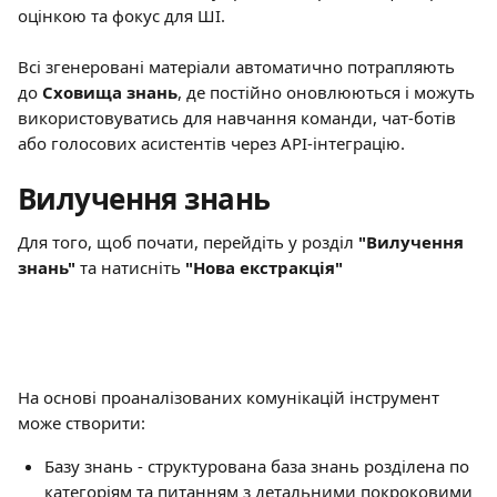
оцінкою та фокус для ШІ. 
Всі згенеровані матеріали автоматично потрапляють 
до 
Сховища знань
, де постійно оновлюються і можуть 
використовуватись для навчання команди, чат-ботів 
або голосових асистентів через API-інтеграцію.
Вилучення знань
Для того, щоб почати, перейдіть у розділ 
"Вилучення 
знань"
 та натисніть 
"Нова екстракція"
На основі проаналізованих комунікацій інструмент 
може створити:
Базу знань - структурована база знань розділена по 
категоріям та питанням з детальними покроковими 