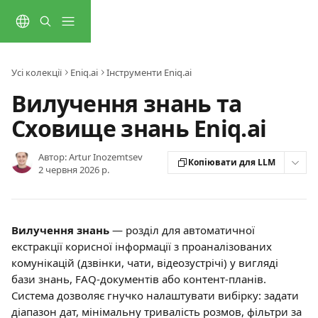
Перейти до основного контенту
Усі колекції
Eniq.ai
Інструменти Eniq.ai
Вилучення знань та
Сховище знань Eniq.ai
Автор:
Artur Inozemtsev
Копіювати для LLM
2 червня 2026 р.
Вилучення знань
 — розділ для автоматичної 
екстракції корисної інформації з проаналізованих 
комунікацій (дзвінки, чати, відеозустрічі) у вигляді 
бази знань, FAQ-документів або контент-планів. 
Система дозволяє гнучко налаштувати вибірку: задати 
діапазон дат, мінімальну тривалість розмов, фільтри за 